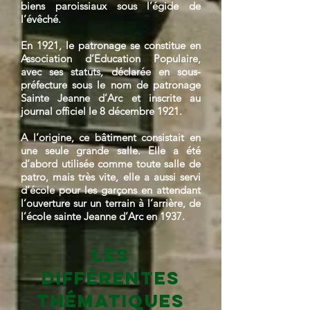
biens paroissiaux sous l’égide de
l’évêché.
En 1921, le patronage se constitue en
Association d’Education Populaire,
avec ses statuts, déclarée en sous-
préfecture sous le nom de patronage
Sainte Jeanne d’Arc et inscrite au
journal officiel le 8 décembre 1921.
A l’origine, ce bâtiment consistait en
une seule grande salle. Elle a été
d’abord utilisée comme toute salle de
patro, mais très vite, elle a aussi servi
d’école pour les garçons en attendant
l’ouverture sur un terrain à l’arrière, de
l’école sainte Jeanne d’Arc en 1937.
Les
différentes
thématiques