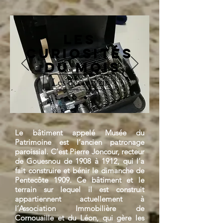
Les
curiosités
du Mois
Les découvrir
Le bâtiment appelé Musée du
Patrimoine est l’ancien patronage
paroissial. C’est Pierre Joncour, recteur
de Gouesnou de 1908 à 1912, qui l’a
fait construire et bénir le dimanche de
Pentecôte 1909. Ce bâtiment et le
terrain sur lequel il est construit
appartiennent actuellement à
l’Association Immobilière de
Cornouaille et du Léon, qui gère les